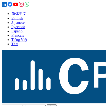
简体中文
English
Japanese
Русский
Español
Français
Tiếng Việt
Thai