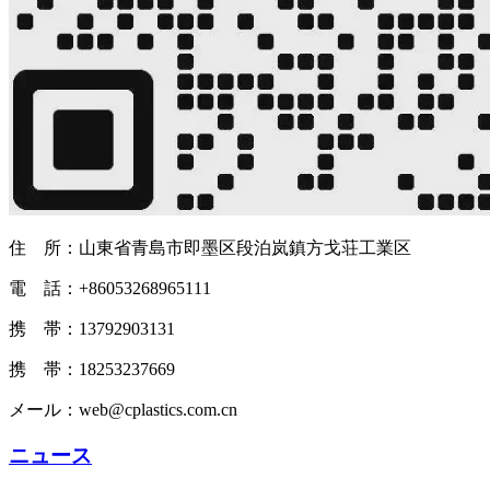
住 所：山東省青島市即墨区段泊岚鎮方戈荘工業区
電 話：+86053268965111
携 帯：13792903131
携 帯：18253237669
メール：web@cplastics.com.cn
ニュース