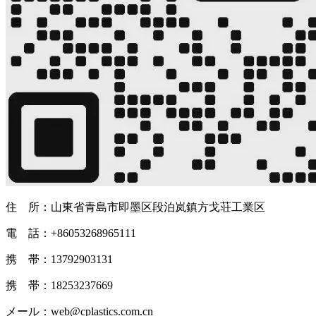
住 所：山東省青島市即墨区段泊岚鎮方戈荘工業区
電 話：+86053268965111
携 帯：13792903131
携 帯：18253237669
メール：web@cplastics.com.cn