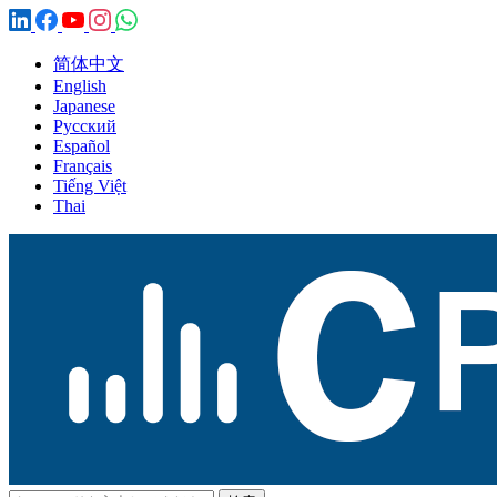
简体中文
English
Japanese
Русский
Español
Français
Tiếng Việt
Thai