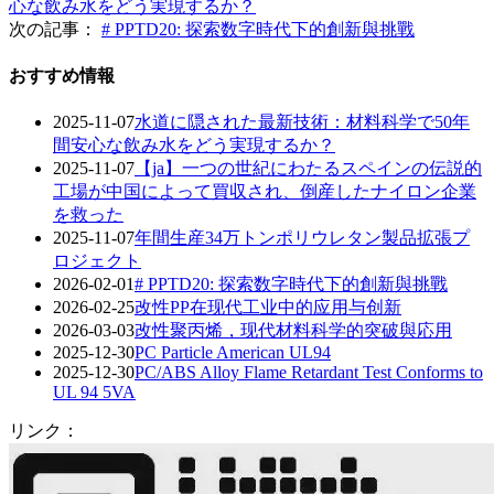
心な飲み水をどう実現するか？
次の記事：
# PPTD20: 探索数字時代下的創新與挑戰
おすすめ情報
2025-11-07
水道に隠された最新技術：材料科学で50年
間安心な飲み水をどう実現するか？
2025-11-07
【ja】一つの世紀にわたるスペインの伝説的
工場が中国によって買収され、倒産したナイロン企業
を救った
2025-11-07
年間生産34万トンポリウレタン製品拡張プ
ロジェクト
2026-02-01
# PPTD20: 探索数字時代下的創新與挑戰
2026-02-25
改性PP在现代工业中的应用与创新
2026-03-03
改性聚丙烯，现代材料科学的突破與応用
2025-12-30
PC Particle American UL94
2025-12-30
PC/ABS Alloy Flame Retardant Test Conforms to
UL 94 5VA
リンク：