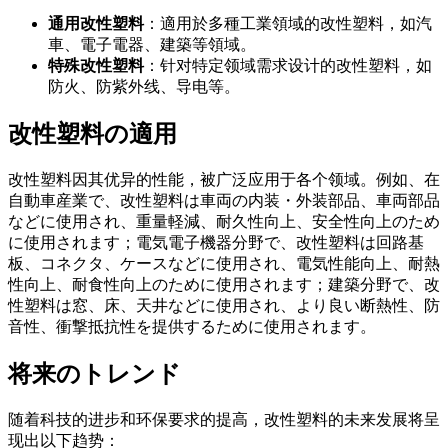
通用改性塑料
：適用於多種工業領域的改性塑料，如汽
車、電子電器、建築等領域。
特殊改性塑料
：针对特定领域需求设计的改性塑料，如
防火、防紫外线、导电等。
改性塑料の適用
改性塑料因其优异的性能，被广泛应用于各个领域。例如、在
自動車産業で、改性塑料は車両の内装・外装部品、車両部品
などに使用され、重量軽減、耐久性向上、安全性向上のため
に使用されます；電気電子機器分野で、改性塑料は回路基
板、コネクタ、ケースなどに使用され、電気性能向上、耐熱
性向上、耐食性向上のために使用されます；建築分野で、改
性塑料は窓、床、天井などに使用され、より良い断熱性、防
音性、衝撃抵抗性を提供するために使用されます。
将来のトレンド
随着科技的进步和环保要求的提高，改性塑料的未来发展将呈
现出以下趋势：