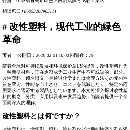
住所：山東省青島市即墨区段泊岚鎮方戈荘工業区
相談窓口
+86053268965111
# 改性塑料，现代工业的緑色
革命
著者：
公開日：2026-02-01 10:00
閲覧数：
79
随着全球对可持续发展和环境保护意识的提升，改性塑料作为
一种新型材料，正在逐渐成为工业生产中不可或缺的一部分。
改性塑料、顾名思义、是通过化学または物理方法その元の性
質を変え、性能を向上させ、コストを低減したり、特定の応
用要求に適応する製品としています。本文将深入探讨改性塑
料的概念、分类、应用以及未来发展趋势，为読者提供一个全
面而深入的理解。
改性塑料とは何ですか？
改性塑料は、増塑剤、填料、強化剤などの機能性添加剤を添