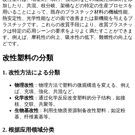
加したり、共混、枝分岐、架橋などの特定の生産プロセスを
用いることによって、既存のプラスチック材料の機械性能、
熱安定性、光学性能などの面で改善または新機能を与えるプ
ラスチックです。これらの改質手段により、改質プラスチッ
クは特定の応用シーンの要求をよりよく満たすことができま
す。例えば、摩耗性の向上、吸水性の低下、難燃性の向上な
どです。
改性塑料の分類
1. 改性方法による分類
物理改性
：物理方法で塑料の微观構造を変える、例え
ば、充填、強化、共混など。
化学改性
：通过化学反应改变塑料的分子结构，如接
枝、交联、共聚等。
生物基改性
：利用生物质资源制备改性塑料，如淀粉
基、纤维素基等。
2. 根据应用领域分类