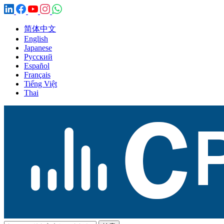
简体中文
English
Japanese
Русский
Español
Français
Tiếng Việt
Thai