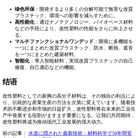
绿色环保
：開発するより多くの分解可能で無害な改質
プラスチック、環境への影響を減らすために。
高性能化
：通过ナノテクノロジー、バイオベース材料
などの手段により、改性塑料の性能をさらに向上させ
る。
マルチファンクショナルワンデッド
：開発に多機能を
一つにまとめた改質プラスチック、防水、断熱、遮音
を一つにまとめた建築材料。
智能化
：導入智能材料，実現改質プラスチックの自己
修復、自己適応などの機能。
结语
改性塑料としての新興の高分子材料は、その独自の利点によ
り、伝統的な産業生産の方法を次第に変えています。随着技
术的不断进步和市场的日益扩大，改性塑料将在未来的工业生
产中発展する役割がますます重要になる。让我们共同期待，
改性塑料将成为推动现代工业发展的强大动力。
前の記事：
水道に隠された最新技術：材料科学で50年間安