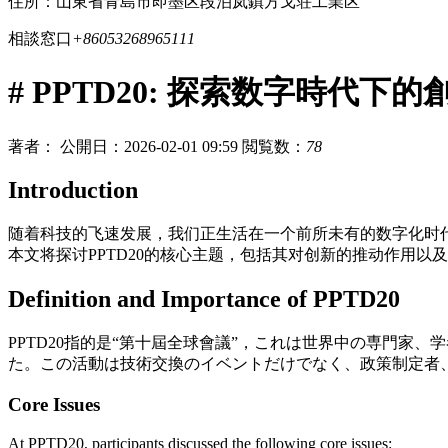
住所：山東省青島市即墨区段泊岚鎮方戈荘工業区
相談窓口
+86053268965111
# PPTD20: 探索数字時代下
著者：
公開日：2026-02-01 09:59
閲覧数：
78
Introduction
随着科技的飞速发展，我们正生活在一个前所未有的数字化时代
本文将探讨PPTD20的核心主题，包括其对创新的推动作用以
Definition and Importance of PPTD20
PPTD20指的是“第十屆全球會議”，これは世界中の専門
た。この活動は技術交換のイベントだけでなく、政策制定者
Core Issues
At PPTD20, participants discussed the following core issues: