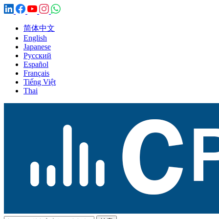
简体中文
English
Japanese
Русский
Español
Français
Tiếng Việt
Thai