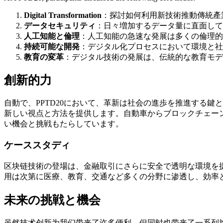
Digital Transformation
：探討如何利用新技術推動傳統產
データセキュリティ
：日々増加するデータ量に直面して
人工知能と倫理
：人工知能の急速な発展は多くの倫理的
持続可能な開発
：デジタル化プロセスにおいて環境と社
教育の変革
：デジタル技術の発展は、伝統的な教育モデ
創新的力
自動で、PPTD20において、革新は社会の進歩を推進する
新しい視点と方法を提供します。自動車からブロックチェー
い機会と挑戦もたらしています。
ケーススタディ
区块链技術の登場は、金融取引にさらに安全で透明な環境を
用は次第に医療、教育、交通など多くの分野に渗透し、効率
未来の挑戦と機会
虽然技术创新为我们带来了许多便利，但同时也带来了一系列