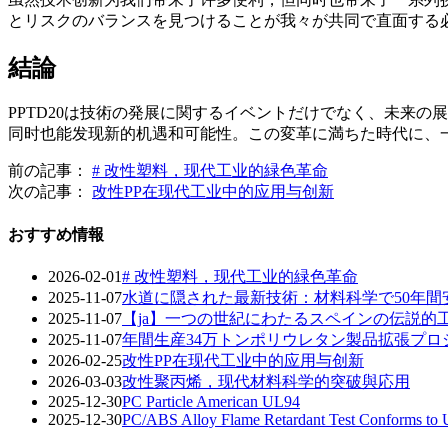
とリスクのバランスを見つけることが我々が共同で直面する
結論
PPTD20は技術の発展に関するイベントだけでなく、未来
同时也能发现新的机遇和可能性。この変革に満ちた時代に、
前の記事：
# 改性塑料，现代工业的緑色革命
次の記事：
改性PP在现代工业中的应用与创新
おすすめ情報
2026-02-01
# 改性塑料，现代工业的緑色革命
2025-11-07
水道に隠された最新技術：材料科学で50年
2025-11-07
【ja】一つの世紀にわたるスペインの伝説
2025-11-07
年間生産34万トンポリウレタン製品拡張プロ
2026-02-25
改性PP在现代工业中的应用与创新
2026-03-03
改性聚丙烯，现代材料科学的突破與応用
2025-12-30
PC Particle American UL94
2025-12-30
PC/ABS Alloy Flame Retardant Test Conforms to