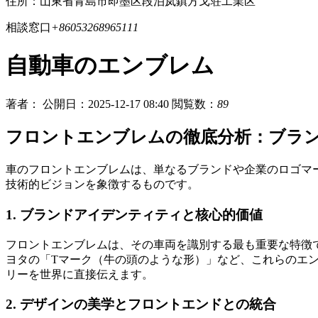
住所：山東省青島市即墨区段泊岚鎮方戈荘工業区
相談窓口
+86053268965111
自動車のエンブレム
著者：
公開日：2025-12-17 08:40
閲覧数：
89
フロントエンブレムの徹底分析：ブラ
車のフロントエンブレムは、単なるブランドや企業のロゴマ
技術的ビジョンを象徴するものです。
1. ブランドアイデンティティと核心的価値
フロントエンブレムは、その車両を識別する最も重要な特徴
ヨタの「Tマーク（牛の頭のような形）」など、これらのエ
リーを世界に直接伝えます。
2. デザインの美学とフロントエンドとの統合