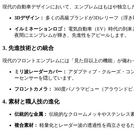
現代の自動車デザインにおいて、エンブレムはもはや独立し
3Dデザイン：
多くの高級ブランドが3Dレリーフ（浮
イルミネーションロゴ：
電気自動車（EV）時代の到来
夜間にエンブレムが輝き、先進性をアピールします。
3. 先進技術との統合
現代のフロントエンブレムには「見た目以上の機能」が備わ
ミリ波レーダーカバー：
アダプティブ・クルーズ・コン
ーセンサーを隠しています。
フロントカメラ：
360度パノラマビュー（アラウンド
4. 素材と職人技の進化
伝統的な金属：
伝統的なクロームメッキやステンレス
複合素材：
軽量化とレーダー波の透過性を両立させる