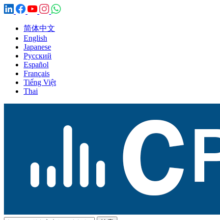
简体中文
English
Japanese
Русский
Español
Français
Tiếng Việt
Thai